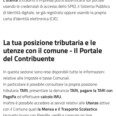
L'utente
(cittadino o impresa) potrà autenticarsi sul portale
usando le credenziali di accesso dello SPID, il Sistema Pubblico
di Identità digitale, se già registrato oppure usando la propria
carta d’identità elettronica (CIE).
La tua posizione tributaria e le
utenze con il comune - Il Portale
del Contribuente
In questa sezione sono rese disponibili tutte le informazioni
relative alle Imposte e tasse Comunali.
In particolare è possibile consultare la propria posizione
tributaria
TARI
, presentare la denuncia
TARI, pagare la TARI con
PagoPa
ed effettuare
calcolo IMU.
Inoltre è possibile accedere ai servizi relativi alle
Utenze
attive
con il Comune quali
la Mensa e il Trasporto Scolastico
(acquisto buoni con PagoPa, verifica consumi on line,